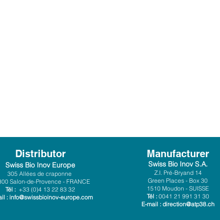
Distributor
Manufacturer
Swiss Bio Inov S.A.
Swiss Bio Inov Europe
Z.I. Pré-Bryand 14
305 Allées de craponne
Green Places - Box 30
300 Salon-de-Provence - FRANCE
1510 Moudon - SUISSE
Tél :
+33 (0)4 13 22 83 32
Tél :
0041 21 991 31 30
il :
info@swissbioinov-europe.com
E-mail :
direction@atp38.ch