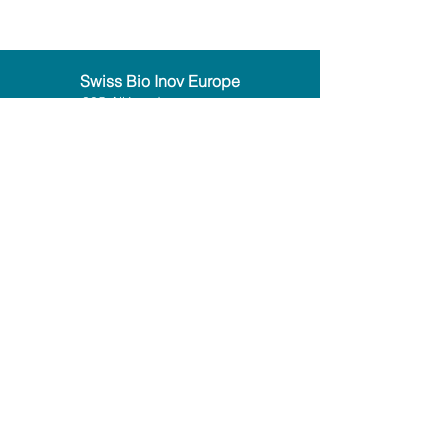
Swiss Bio Inov Europe
305 Allées de craponne
13300 Salon-de-Provence - FRANCE
Tél :
+33 (0)4 13 22 83 32
E-mail :
info@swissbioinov-europe.com
Mentions légales
|
Plan du site