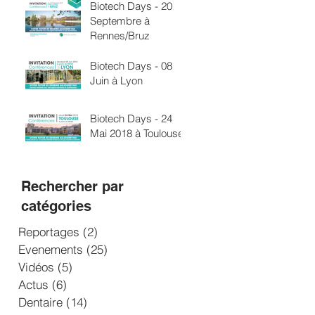
Biotech Days - 20
Septembre à
Rennes/Bruz
Biotech Days - 08
Juin à Lyon
Biotech Days - 24
Mai 2018 à Toulouse
Rechercher par
catégories
Reportages
(2)
2 posts
Evenements
(25)
25 posts
Vidéos
(5)
5 posts
Actus
(6)
6 posts
Dentaire
(14)
14 posts